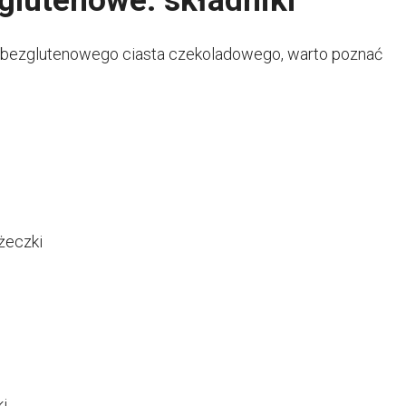
glutenowe: składniki
 bezglutenowego ciasta czekoladowego, warto poznać
żeczki
ki