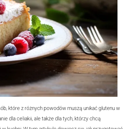
sób, które z różnych powodów muszą unikać glutenu w
ie dla celiakii, ale także dla tych, którzy chcą
 kuchni. W tym artykule dowiesz się, jak przygotować