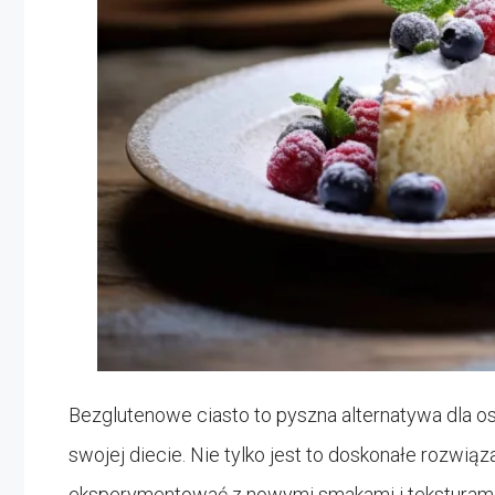
Bezglutenowe ciasto to pyszna alternatywa dla o
swojej diecie. Nie tylko jest to doskonałe rozwiązan
eksperymentować z nowymi smakami i teksturami w