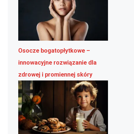
Osocze bogatopłytkowe –
innowacyjne rozwiązanie dla
zdrowej i promiennej skóry