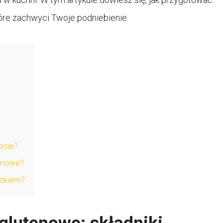
re zachwyci Twoje podniebienie.
isie?
enowe?
zikiem?