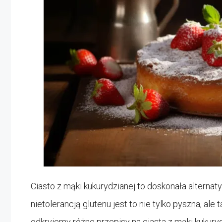
Ciasto z mąki kukurydzianej to doskonała alternat
nietolerancją glutenu jest to nie tylko pyszna, al
odkryjemy różne przepisy na ciasta z mąki kukur