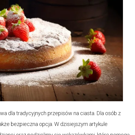
ywa dla tradycyjnych przepisów na ciasta. Dla osób z
e także bezpieczna opcja. W dzisiejszym artykule
ydzianej oraz podzielimy się wskazówkami, które pomogą