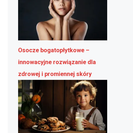
Osocze bogatopłytkowe –
innowacyjne rozwiązanie dla
zdrowej i promiennej skóry