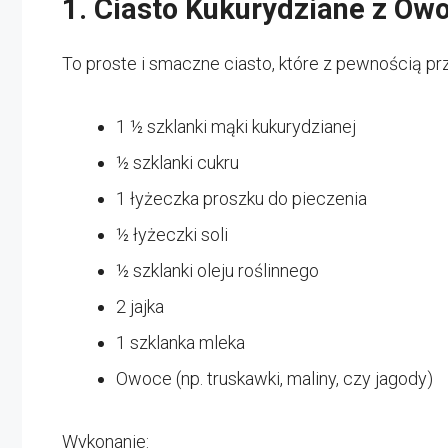
1. Ciasto Kukurydziane z Ow
To proste i smaczne ciasto, które z pewnością pr
1 ½ szklanki mąki kukurydzianej
½ szklanki cukru
1 łyżeczka proszku do pieczenia
½ łyżeczki soli
½ szklanki oleju roślinnego
2 jajka
1 szklanka mleka
Owoce (np. truskawki, maliny, czy jagody)
Wykonanie: