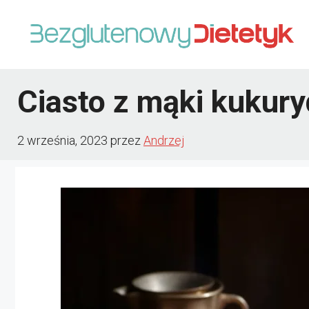
Przejdź
do
treści
Ciasto z mąki kukury
2 września, 2023
przez
Andrzej