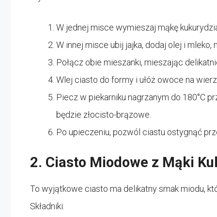
W jednej misce wymieszaj mąkę kukurydzianą
W innej misce ubij jajka, dodaj olej i mleko
Połącz obie mieszanki, mieszając delikatni
Wlej ciasto do formy i ułóż owoce na wierz
Piecz w piekarniku nagrzanym do 180°C pr
będzie złocisto-brązowe.
Po upieczeniu, pozwól ciastu ostygnąć pr
2. Ciasto Miodowe z Mąki Ku
To wyjątkowe ciasto ma delikatny smak miodu, kt
Składniki: