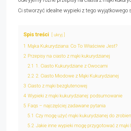
Ci stworzyć idealne wypieki z tego wyjątkowego s
Spis treści
ukryj
1
Mąka Kukurydziana: Co To Właściwie Jest?
2
Przepisy na ciasto z mąki kukurydzianej
2.1
1. Ciasto Kukurydziane z Owocami
2.2
2. Ciasto Miodowe z Mąki Kukurydzianej
3
Ciasto z mąki bezglutenowej
4
Wypieki z mąki kukurydzianej: podsumowanie
5
Faqs – najczęściej zadawane pytania
5.1
Czy mogę użyć mąki kukurydzianej do zrobien
5.2
Jakie inne wypieki mogę przygotować z mąki 