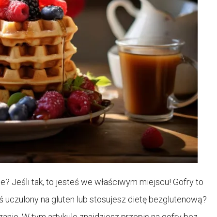
? Jeśli tak, to jesteś we właściwym miejscu! Gofry to
teś uczulony na gluten lub stosujesz dietę bezglutenową?
anie. W tym artykule znajdziesz przepis na gofry bez