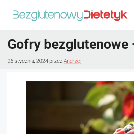
Przejdź
do
treści
Gofry bezglutenowe 
26 stycznia, 2024
przez
Andrzej