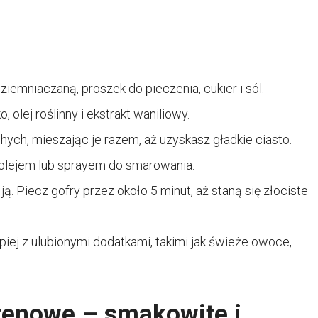
emniaczaną, proszek do pieczenia, cukier i sól.
 olej roślinny i ekstrakt waniliowy.
ych, mieszając je razem, aż uzyskasz gładkie ciasto.
ą olejem lub sprayem do smarowania.
ją. Piecz gofry przez około 5 minut, aż staną się złociste
iej z ulubionymi dodatkami, takimi jak świeże owoce,
utenowe – smakowite i