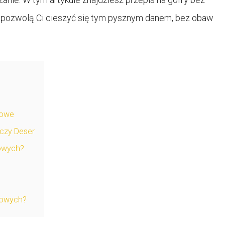
e pozwolą Ci cieszyć się tym pysznym danem, bez obaw
rowe
 czy Deser
nowych?
nowych?