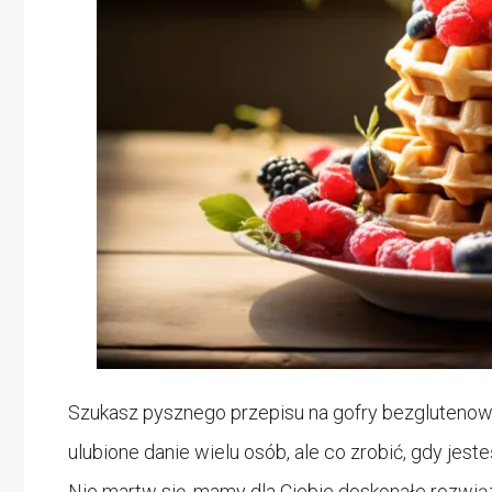
Szukasz pysznego przepisu na gofry bezglutenowe
ulubione danie wielu osób, ale co zrobić, gdy jes
Nie martw się, mamy dla Ciebie doskonałe rozwiąz