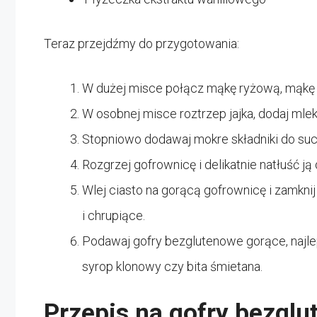
Teraz przejdźmy do przygotowania:
W dużej misce połącz mąkę ryżową, mąkę zi
W osobnej misce roztrzep jajka, dodaj mleko,
Stopniowo dodawaj mokre składniki do such
Rozgrzej gofrownicę i delikatnie natłuść j
Wlej ciasto na gorącą gofrownicę i zamknij 
i chrupiące.
Podawaj gofry bezglutenowe gorące, najlep
syrop klonowy czy bita śmietana.
Przepis na gofry bezgl