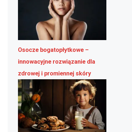
Osocze bogatopłytkowe –
innowacyjne rozwiązanie dla
zdrowej i promiennej skóry