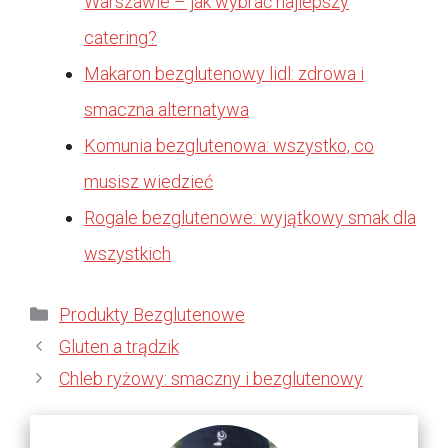
Warszawie – jak wybrać najlepszy
catering?
Makaron bezglutenowy lidl: zdrowa i
smaczna alternatywa
Komunia bezglutenowa: wszystko, co
musisz wiedzieć
Rogale bezglutenowe: wyjątkowy smak dla
wszystkich
Kategorie
Produkty Bezglutenowe
Gluten a trądzik
Chleb ryżowy: smaczny i bezglutenowy