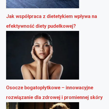
Jak współpraca z dietetykiem wpływa na
efektywność diety pudełkowej?
Osocze bogatopłytkowe – innowacyjne
rozwiązanie dla zdrowej i promiennej skóry