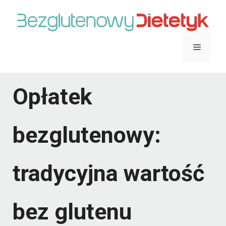
Przejdź
do
treści
Menu
Opłatek
bezglutenowy:
tradycyjna wartość
bez glutenu