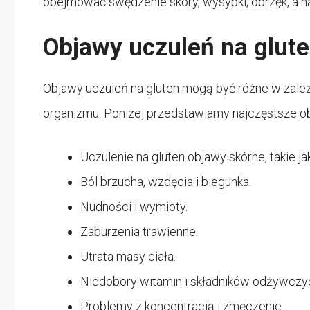
obejmować swędzenie skóry, wysypki, obrzęk, a 
Objawy uczuleń na glut
Objawy uczuleń na gluten mogą być różne w zależn
organizmu. Poniżej przedstawiamy najczęstsze ob
Uczulenie na gluten objawy skórne, takie ja
Ból brzucha, wzdęcia i biegunka.
Nudności i wymioty.
Zaburzenia trawienne.
Utrata masy ciała.
Niedobory witamin i składników odżywczy
Problemy z koncentracją i zmęczenie.