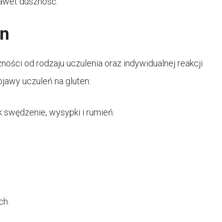
nawet duszność.
en
ości od rodzaju uczulenia oraz indywidualnej reakcji
jawy uczuleń na gluten:
k swędzenie, wysypki i rumień.
ch.