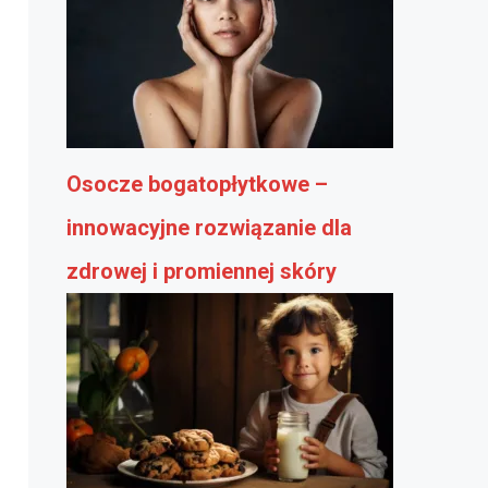
Osocze bogatopłytkowe –
innowacyjne rozwiązanie dla
zdrowej i promiennej skóry