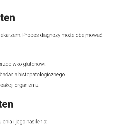
uten
z lekarzem. Proces diagnozy może obejmować:
przeciwko glutenowi.
badania histopatologicznego.
reakcji organizmu.
ten
enia i jego nasilenia: