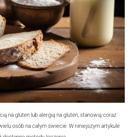
ą na gluten lub alergią na gluten, stanowią coraz
ielu osób na całym świecie. W niniejszym artykule
z dostępne metody leczenia.