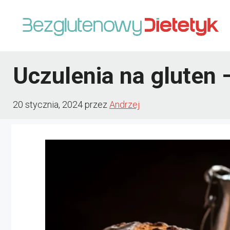
Przejdź
do
treści
Uczulenia na gluten 
20 stycznia, 2024
przez
Andrzej