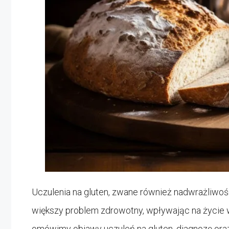
Uczulenia na gluten, zwane również nadwrażliwości
większy problem zdrowotny, wpływając na życie w
omówimy objawy uczuleń na gluten, diagnozę ora