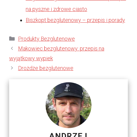
na pyszne i zdrowe ciasto
Biszkopt bezglutenowy – przepis i porady
Kategorie
Produkty Bezglutenowe
Makowiec bezglutenowy: przepis na
wyjątkowy wypiek
Drożdże bezglutenowe
ANDRZEJ